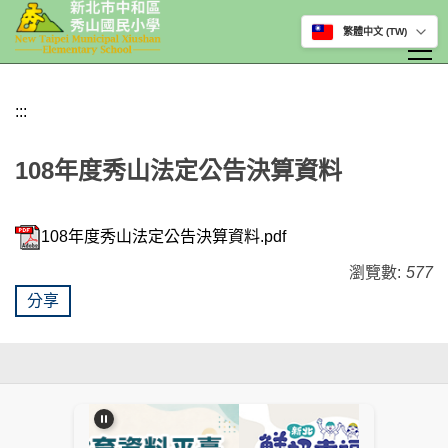
選擇網站語言
跳
到
:::
主
要
108年度秀山法定公告決算資料
內
容
區
108年度秀山法定公告決算資料.pdf
瀏覽數:
577
分享
:::