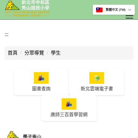
選擇網站語言
跳
到
:::
主
要
首頁
分眾導覽
學生
內
容
區
圖書查詢
新北雲端電子書
唐詩三百首學習網
學子秀山