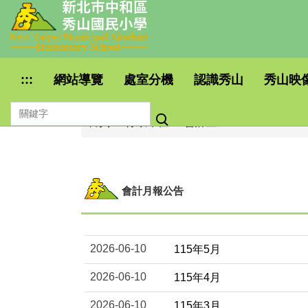
跳
到
:::
:::
網站導覽
處室分機
認識秀山
秀山映
主
要
首頁
行政單位
會計室
內
容
區
會計月報公告
2026-06-10
115年5月
2026-06-10
115年4月
2026-06-10
115年3月