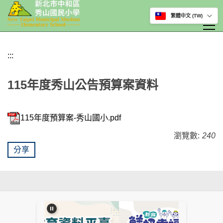
選擇網站語言
跳
到
:::
主
要
115年度秀山公告預算案資料
內
容
區
115年度預算案-秀山國小.pdf
瀏覽數:
240
分享
:::