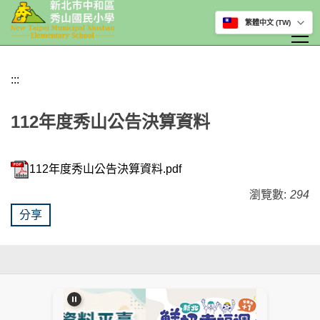
選擇網站語言
跳
到
:::
主
要
112年度秀山公告決算資料
內
容
區
112年度秀山公告決算資料.pdf
瀏覽數:
294
分享
:::