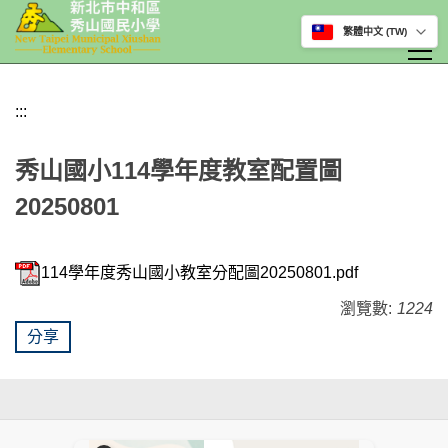
選擇網站語言
跳
到
:::
主
要
秀山國小114學年度教室配置圖
內
20250801
容
區
114學年度秀山國小教室分配圖20250801.pdf
瀏覽數:
1224
分享