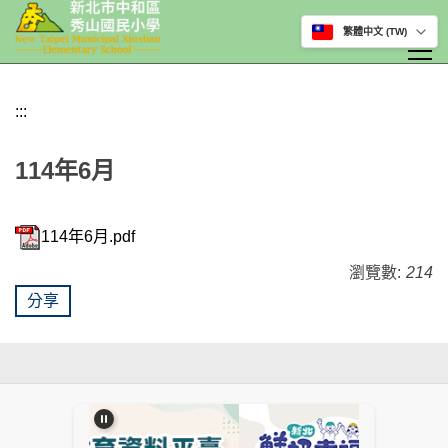
選擇網站語言
跳
到
:::
主
要
114年6月
內
容
區
114年6月.pdf
瀏覽數:
214
分享
:::