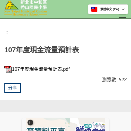
選擇網站語言
跳
到
:::
主
要
107年度現金流量預計表
內
容
區
107年度現金流量預計表.pdf
瀏覽數:
823
分享
:::