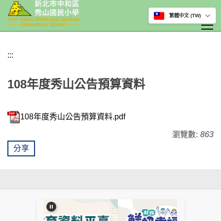
選擇網站語言
跳
到
:::
主
要
108年度秀山公告預算資料
內
容
區
108年度秀山公告預算資料.pdf
瀏覽數:
863
分享
:::